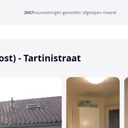
2067
huurwoningen gevonden afgelopen maand
t) - Tartinistraat