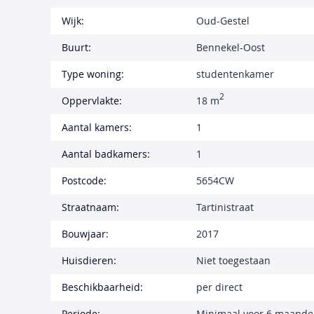
Wijk:
Oud-Gestel
Buurt:
Bennekel-Oost
Type woning:
studentenkamer
2
Oppervlakte:
18 m
Aantal kamers:
1
Aantal badkamers:
1
Postcode:
5654CW
Straatnaam:
Tartinistraat
Bouwjaar:
2017
Huisdieren:
Niet toegestaan
Beschikbaarheid:
per direct
Periode:
Minimaal voor 6 maand