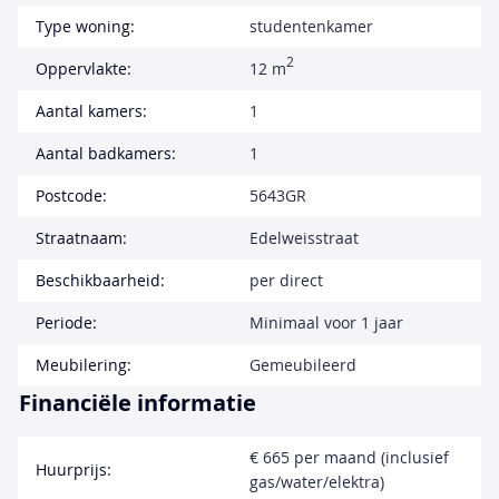
Type woning:
studentenkamer
2
Oppervlakte:
12 m
Aantal kamers:
1
Aantal badkamers:
1
Postcode:
5643GR
Straatnaam:
Edelweisstraat
Beschikbaarheid:
per direct
Periode:
Minimaal voor 1 jaar
Meubilering:
Gemeubileerd
Financiële informatie
€ 665 per maand (inclusief
Huurprijs:
gas/water/elektra)