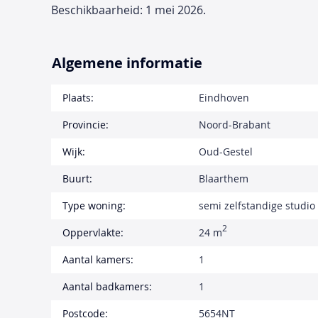
Beschikbaarheid: 1 mei 2026.
Algemene informatie
Plaats:
Eindhoven
Provincie:
Noord-Brabant
Wijk:
Oud-Gestel
Buurt:
Blaarthem
Type woning:
semi zelfstandige studio
2
Oppervlakte:
24 m
Aantal kamers:
1
Aantal badkamers:
1
Postcode:
5654NT