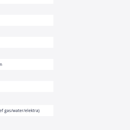
en
ef gas/water/elektra)