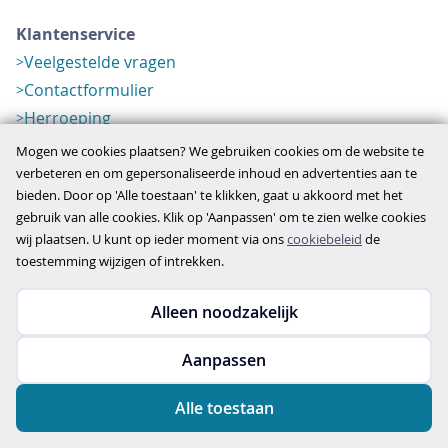
Klantenservice
Veelgestelde vragen
Contactformulier
Herroeping
Over ons
Mogen we cookies plaatsen? We gebruiken cookies om de website te
Bedrijfsgegevens
verbeteren en om gepersonaliseerde inhoud en advertenties aan te
bieden. Door op 'Alle toestaan' te klikken, gaat u akkoord met het
Werkwijze
gebruik van alle cookies. Klik op 'Aanpassen' om te zien welke cookies
Overzichten
wij plaatsen. U kunt op ieder moment via ons
cookiebeleid
de
Verlopen aanbod
toestemming wijzigen of intrekken.
Alleen noodzakelijk
Copyright © 2026
Aanpassen
disclaimer
privacy- en cookiebeleid
Alle toestaan
algemene voorwaarden