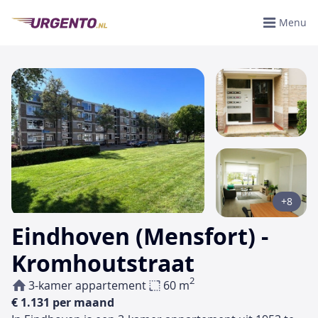
Menu
+8
Eindhoven (Mensfort) -
Kromhoutstraat
2
3-kamer appartement
60 m
€ 1.131 per maand