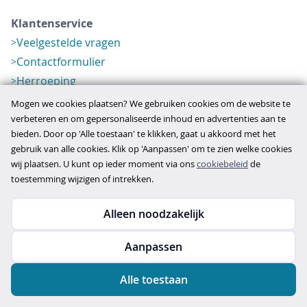
Klantenservice
Veelgestelde vragen
Contactformulier
Herroeping
Over ons
Mogen we cookies plaatsen? We gebruiken cookies om de website te
Bedrijfsgegevens
verbeteren en om gepersonaliseerde inhoud en advertenties aan te
bieden. Door op 'Alle toestaan' te klikken, gaat u akkoord met het
Werkwijze
gebruik van alle cookies. Klik op 'Aanpassen' om te zien welke cookies
Overzichten
wij plaatsen. U kunt op ieder moment via ons
cookiebeleid
de
Verlopen aanbod
toestemming wijzigen of intrekken.
Alleen noodzakelijk
Copyright © 2026
Aanpassen
disclaimer
privacy- en cookiebeleid
Alle toestaan
algemene voorwaarden