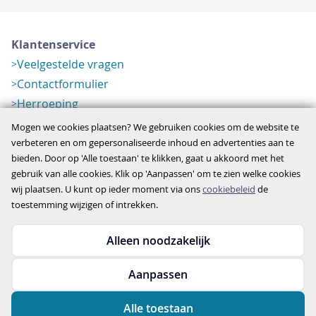
Klantenservice
Veelgestelde vragen
Contactformulier
Herroeping
Over ons
Mogen we cookies plaatsen? We gebruiken cookies om de website te
Bedrijfsgegevens
verbeteren en om gepersonaliseerde inhoud en advertenties aan te
bieden. Door op 'Alle toestaan' te klikken, gaat u akkoord met het
Werkwijze
gebruik van alle cookies. Klik op 'Aanpassen' om te zien welke cookies
Overzichten
wij plaatsen. U kunt op ieder moment via ons
cookiebeleid
de
Verlopen aanbod
toestemming wijzigen of intrekken.
Alleen noodzakelijk
Copyright © 2026
Aanpassen
disclaimer
privacy- en cookiebeleid
Alle toestaan
algemene voorwaarden