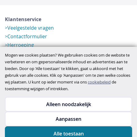
Klantenservice
Veelgestelde vragen
Contactformulier
Herroeping
Over ons
Mogen we cookies plaatsen? We gebruiken cookies om de website te
Bedrijfsgegevens
verbeteren en om gepersonaliseerde inhoud en advertenties aan te
bieden. Door op 'Alle toestaan' te klikken, gaat u akkoord met het
Werkwijze
gebruik van alle cookies. Klik op 'Aanpassen' om te zien welke cookies
Overzichten
wij plaatsen. U kunt op ieder moment via ons
cookiebeleid
de
Verlopen aanbod
toestemming wijzigen of intrekken.
Alleen noodzakelijk
Copyright © 2026
Aanpassen
disclaimer
privacy- en cookiebeleid
Alle toestaan
algemene voorwaarden