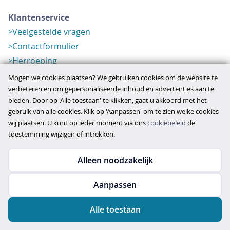
Klantenservice
Veelgestelde vragen
Contactformulier
Herroeping
Over ons
Mogen we cookies plaatsen? We gebruiken cookies om de website te
Bedrijfsgegevens
verbeteren en om gepersonaliseerde inhoud en advertenties aan te
bieden. Door op 'Alle toestaan' te klikken, gaat u akkoord met het
Werkwijze
gebruik van alle cookies. Klik op 'Aanpassen' om te zien welke cookies
Overzichten
wij plaatsen. U kunt op ieder moment via ons
cookiebeleid
de
Verlopen aanbod
toestemming wijzigen of intrekken.
Alleen noodzakelijk
Copyright © 2026
Aanpassen
disclaimer
privacy- en cookiebeleid
Alle toestaan
algemene voorwaarden