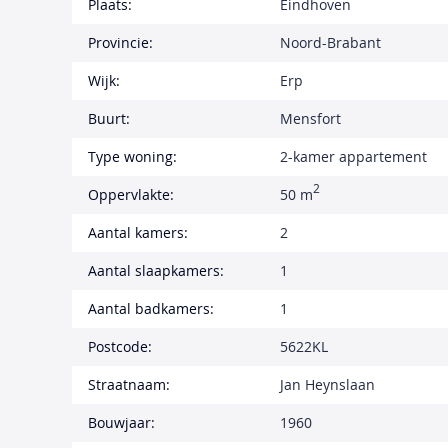
Plaats:
Eindhoven
Provincie:
Noord-Brabant
Wijk:
Erp
Buurt:
Mensfort
Type woning:
2-kamer appartement
2
Oppervlakte:
50 m
Aantal kamers:
2
Aantal slaapkamers:
1
Aantal badkamers:
1
Postcode:
5622KL
Straatnaam:
Jan Heynslaan
Bouwjaar:
1960