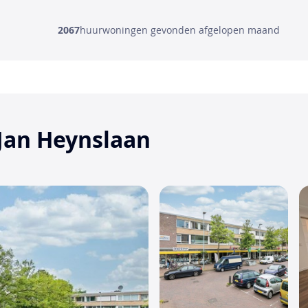
2067
huurwoningen gevonden afgelopen maand
 Jan Heynslaan