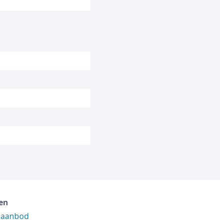
en
 aanbod