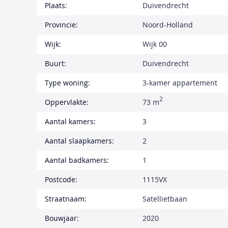
Plaats:
Duivendrecht
Provincie:
Noord-Holland
Wijk:
Wijk 00
Buurt:
Duivendrecht
Type woning:
3-kamer appartement
2
Oppervlakte:
73 m
Aantal kamers:
3
Aantal slaapkamers:
2
Aantal badkamers:
1
Postcode:
1115VX
Straatnaam:
Satellietbaan
Bouwjaar:
2020