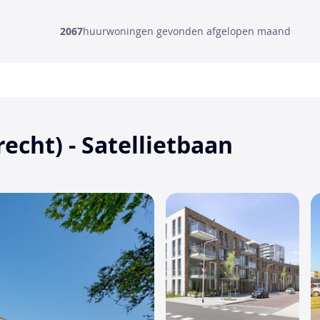
2067
huurwoningen gevonden afgelopen maand
cht) - Satellietbaan