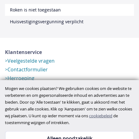
Roken is niet toegestaan
Huisvestigingsvergunning verplicht
Klantenservice
Veelgestelde vragen
Contactformulier
Herroeping
Over ons
Mogen we cookies plaatsen? We gebruiken cookies om de website te
Bedrijfsgegevens
verbeteren en om gepersonaliseerde inhoud en advertenties aan te
bieden. Door op 'Alle toestaan' te klikken, gaat u akkoord met het
Werkwijze
gebruik van alle cookies. Klik op 'Aanpassen' om te zien welke cookies
Overzichten
wij plaatsen. U kunt op ieder moment via ons
cookiebeleid
de
Verlopen aanbod
toestemming wijzigen of intrekken.
Alleen noodzakelijk