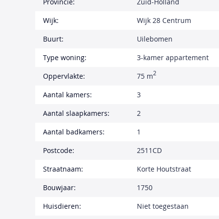
Provincie:
Zuid-Holland
Wijk:
Wijk 28 Centrum
Buurt:
Uilebomen
Type woning:
3-kamer appartement
2
Oppervlakte:
75 m
Aantal kamers:
3
Aantal slaapkamers:
2
Aantal badkamers:
1
Postcode:
2511CD
Straatnaam:
Korte Houtstraat
Bouwjaar:
1750
Huisdieren:
Niet toegestaan