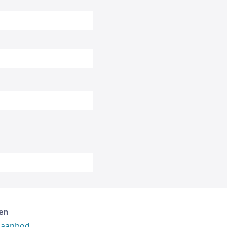
en
 aanbod