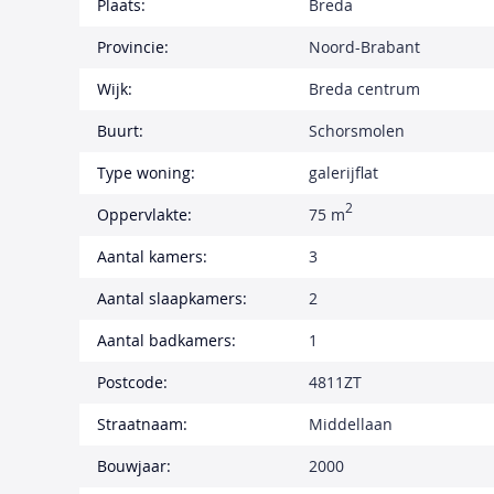
Plaats:
Breda
Provincie:
Noord-Brabant
Wijk:
Breda centrum
Buurt:
Schorsmolen
Type woning:
galerijflat
2
Oppervlakte:
75 m
Aantal kamers:
3
Aantal slaapkamers:
2
Aantal badkamers:
1
Postcode:
4811ZT
Straatnaam:
Middellaan
Bouwjaar:
2000