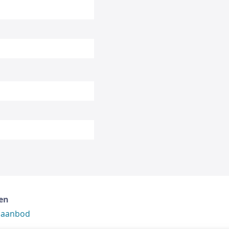
en
 aanbod