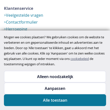
Klantenservice
Veelgestelde vragen
Contactformulier
Herroeping
Over ons
Mogen we cookies plaatsen? We gebruiken cookies om de website te
Bedrijfsgegevens
verbeteren en om gepersonaliseerde inhoud en advertenties aan te
bieden. Door op 'Alle toestaan' te klikken, gaat u akkoord met het
Werkwijze
gebruik van alle cookies. Klik op 'Aanpassen' om te zien welke cookies
Overzichten
wij plaatsen. U kunt op ieder moment via ons
cookiebeleid
de
Verlopen aanbod
toestemming wijzigen of intrekken.
Alleen noodzakelijk
Copyright © 2026
Aanpassen
disclaimer
privacy- en cookiebeleid
Alle toestaan
algemene voorwaarden