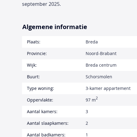
september 2025.
Algemene informatie
Plaats:
Breda
Provincie:
Noord-Brabant
Wijk:
Breda centrum
Buurt:
Schorsmolen
Type woning:
3-kamer appartement
2
Oppervlakte:
97 m
Aantal kamers:
3
Aantal slaapkamers:
2
Aantal badkamers:
1