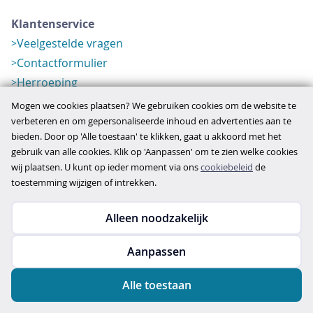
Klantenservice
Veelgestelde vragen
Contactformulier
Herroeping
Over ons
Mogen we cookies plaatsen? We gebruiken cookies om de website te
Bedrijfsgegevens
verbeteren en om gepersonaliseerde inhoud en advertenties aan te
bieden. Door op 'Alle toestaan' te klikken, gaat u akkoord met het
Werkwijze
gebruik van alle cookies. Klik op 'Aanpassen' om te zien welke cookies
Overzichten
wij plaatsen. U kunt op ieder moment via ons
cookiebeleid
de
Verlopen aanbod
toestemming wijzigen of intrekken.
Alleen noodzakelijk
Copyright © 2026
Aanpassen
disclaimer
privacy- en cookiebeleid
Alle toestaan
algemene voorwaarden