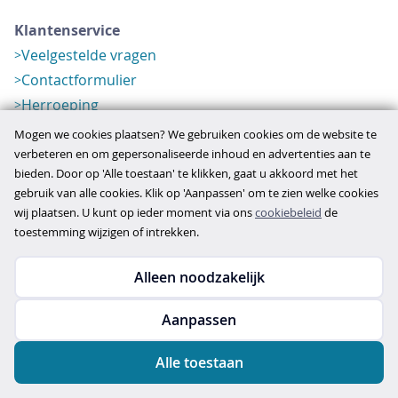
Klantenservice
Veelgestelde vragen
Contactformulier
Herroeping
Over ons
Mogen we cookies plaatsen? We gebruiken cookies om de website te
Bedrijfsgegevens
verbeteren en om gepersonaliseerde inhoud en advertenties aan te
bieden. Door op 'Alle toestaan' te klikken, gaat u akkoord met het
Werkwijze
gebruik van alle cookies. Klik op 'Aanpassen' om te zien welke cookies
Overzichten
wij plaatsen. U kunt op ieder moment via ons
cookiebeleid
de
Verlopen aanbod
toestemming wijzigen of intrekken.
Alleen noodzakelijk
Copyright © 2026
Aanpassen
disclaimer
privacy- en cookiebeleid
Alle toestaan
algemene voorwaarden