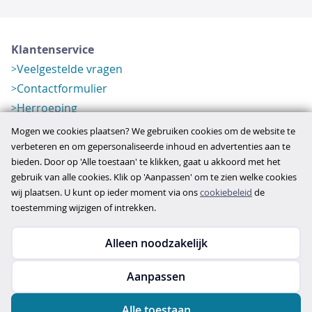
Klantenservice
Veelgestelde vragen
Contactformulier
Herroeping
Over ons
Mogen we cookies plaatsen? We gebruiken cookies om de website te
Bedrijfsgegevens
verbeteren en om gepersonaliseerde inhoud en advertenties aan te
bieden. Door op 'Alle toestaan' te klikken, gaat u akkoord met het
Werkwijze
gebruik van alle cookies. Klik op 'Aanpassen' om te zien welke cookies
Overzichten
wij plaatsen. U kunt op ieder moment via ons
cookiebeleid
de
Verlopen aanbod
toestemming wijzigen of intrekken.
Alleen noodzakelijk
Copyright © 2026
Aanpassen
disclaimer
privacy- en cookiebeleid
Alle toestaan