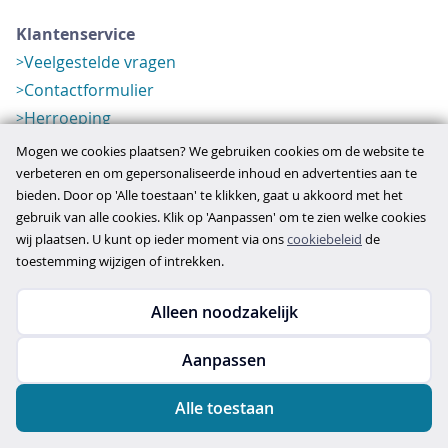
Klantenservice
Veelgestelde vragen
Contactformulier
Herroeping
Over ons
Mogen we cookies plaatsen? We gebruiken cookies om de website te
Bedrijfsgegevens
verbeteren en om gepersonaliseerde inhoud en advertenties aan te
bieden. Door op 'Alle toestaan' te klikken, gaat u akkoord met het
Werkwijze
gebruik van alle cookies. Klik op 'Aanpassen' om te zien welke cookies
Overzichten
wij plaatsen. U kunt op ieder moment via ons
cookiebeleid
de
Verlopen aanbod
toestemming wijzigen of intrekken.
Alleen noodzakelijk
Copyright © 2026
Aanpassen
disclaimer
privacy- en cookiebeleid
Alle toestaan
algemene voorwaarden