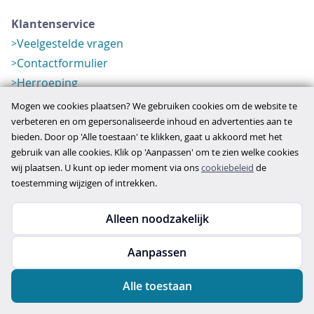
Klantenservice
Veelgestelde vragen
Contactformulier
Herroeping
Over ons
Mogen we cookies plaatsen? We gebruiken cookies om de website te
Bedrijfsgegevens
verbeteren en om gepersonaliseerde inhoud en advertenties aan te
bieden. Door op 'Alle toestaan' te klikken, gaat u akkoord met het
Werkwijze
gebruik van alle cookies. Klik op 'Aanpassen' om te zien welke cookies
Overzichten
wij plaatsen. U kunt op ieder moment via ons
cookiebeleid
de
Verlopen aanbod
toestemming wijzigen of intrekken.
Alleen noodzakelijk
Copyright © 2026
Aanpassen
disclaimer
privacy- en cookiebeleid
Alle toestaan
algemene voorwaarden