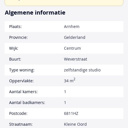
Algemene informatie
Plaats:
Arnhem
Provincie:
Gelderland
Wijk:
Centrum
Buurt:
Weverstraat
Type woning:
zelfstandige studio
2
Oppervlakte:
34 m
Aantal kamers:
1
Aantal badkamers:
1
Postcode:
6811HZ
Straatnaam:
Kleine Oord