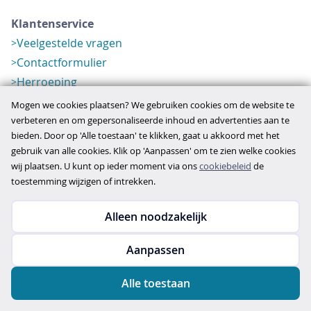
Klantenservice
Veelgestelde vragen
Contactformulier
Herroeping
Over ons
Mogen we cookies plaatsen? We gebruiken cookies om de website te
Bedrijfsgegevens
verbeteren en om gepersonaliseerde inhoud en advertenties aan te
bieden. Door op 'Alle toestaan' te klikken, gaat u akkoord met het
Werkwijze
gebruik van alle cookies. Klik op 'Aanpassen' om te zien welke cookies
Overzichten
wij plaatsen. U kunt op ieder moment via ons
cookiebeleid
de
Verlopen aanbod
toestemming wijzigen of intrekken.
Alleen noodzakelijk
Copyright © 2026
Aanpassen
disclaimer
privacy- en cookiebeleid
Alle toestaan
algemene voorwaarden