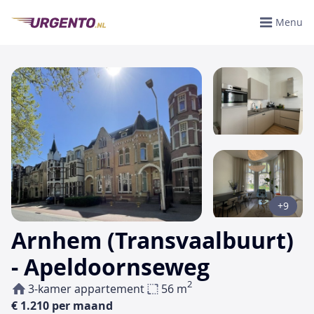
Menu
+9
Arnhem (Transvaalbuurt)
- Apeldoornseweg
2
3-kamer appartement
56 m
€ 1.210 per maand