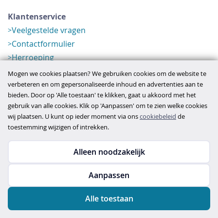
Klantenservice
Veelgestelde vragen
Contactformulier
Herroeping
Over ons
Mogen we cookies plaatsen? We gebruiken cookies om de website te
Bedrijfsgegevens
verbeteren en om gepersonaliseerde inhoud en advertenties aan te
bieden. Door op 'Alle toestaan' te klikken, gaat u akkoord met het
Werkwijze
gebruik van alle cookies. Klik op 'Aanpassen' om te zien welke cookies
Overzichten
wij plaatsen. U kunt op ieder moment via ons
cookiebeleid
de
Verlopen aanbod
toestemming wijzigen of intrekken.
Alleen noodzakelijk
Copyright © 2026
Aanpassen
disclaimer
privacy- en cookiebeleid
Alle toestaan
algemene voorwaarden