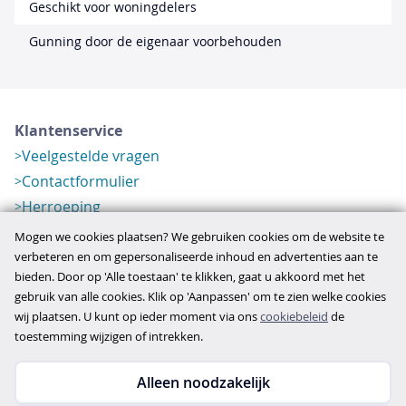
Geschikt voor woningdelers
Gunning door de eigenaar voorbehouden
Klantenservice
Veelgestelde vragen
Contactformulier
Herroeping
Over ons
Mogen we cookies plaatsen? We gebruiken cookies om de website te
Bedrijfsgegevens
verbeteren en om gepersonaliseerde inhoud en advertenties aan te
bieden. Door op 'Alle toestaan' te klikken, gaat u akkoord met het
Werkwijze
gebruik van alle cookies. Klik op 'Aanpassen' om te zien welke cookies
Overzichten
wij plaatsen. U kunt op ieder moment via ons
cookiebeleid
de
Verlopen aanbod
toestemming wijzigen of intrekken.
Alleen noodzakelijk
Copyright © 2026