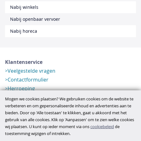
Nabij winkels
Nabij openbaar vervoer
Nabij horeca
Klantenservice
Veelgestelde vragen
Contactformulier
Herroeping
Over ons
Mogen we cookies plaatsen? We gebruiken cookies om de website te
Bedrijfsgegevens
verbeteren en om gepersonaliseerde inhoud en advertenties aan te
bieden. Door op 'Alle toestaan' te klikken, gaat u akkoord met het
Werkwijze
gebruik van alle cookies. Klik op 'Aanpassen' om te zien welke cookies
Overzichten
wij plaatsen. U kunt op ieder moment via ons
cookiebeleid
de
Verlopen aanbod
toestemming wijzigen of intrekken.