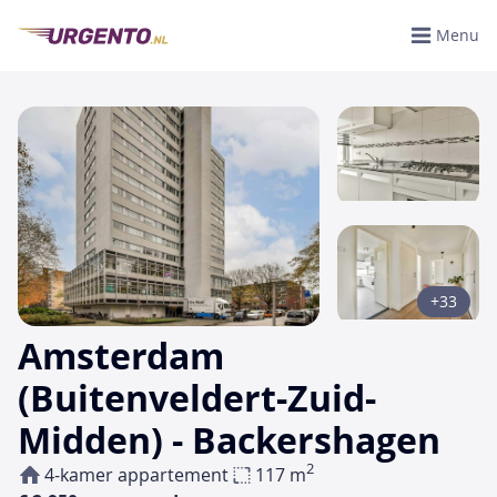
Menu
+33
Amsterdam
(Buitenveldert-Zuid-
Midden) - Backershagen
2
4-kamer appartement
117 m