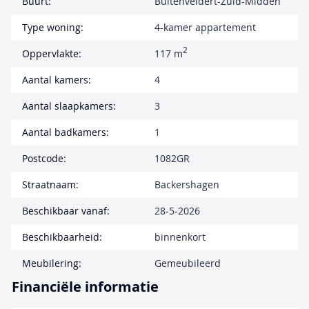
Buurt:
Buitenveldert-Zuid-Midden
Type woning:
4-kamer appartement
2
Oppervlakte:
117 m
Aantal kamers:
4
Aantal slaapkamers:
3
Aantal badkamers:
1
Postcode:
1082GR
Straatnaam:
Backershagen
Beschikbaar vanaf:
28-5-2026
Beschikbaarheid:
binnenkort
Meubilering:
Gemeubileerd
Financiële informatie