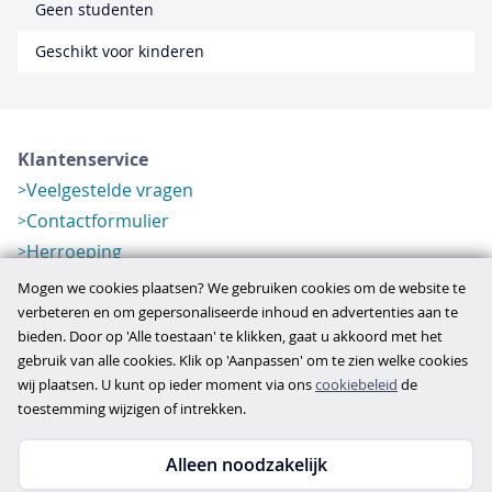
Geen studenten
Geschikt voor kinderen
Klantenservice
Veelgestelde vragen
Contactformulier
Herroeping
Over ons
Mogen we cookies plaatsen? We gebruiken cookies om de website te
Bedrijfsgegevens
verbeteren en om gepersonaliseerde inhoud en advertenties aan te
bieden. Door op 'Alle toestaan' te klikken, gaat u akkoord met het
Werkwijze
gebruik van alle cookies. Klik op 'Aanpassen' om te zien welke cookies
Overzichten
wij plaatsen. U kunt op ieder moment via ons
cookiebeleid
de
Verlopen aanbod
toestemming wijzigen of intrekken.
Alleen noodzakelijk
Copyright © 2026