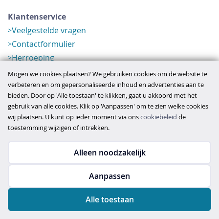
Klantenservice
Veelgestelde vragen
Contactformulier
Herroeping
Over ons
Mogen we cookies plaatsen? We gebruiken cookies om de website te
Bedrijfsgegevens
verbeteren en om gepersonaliseerde inhoud en advertenties aan te
bieden. Door op 'Alle toestaan' te klikken, gaat u akkoord met het
Werkwijze
gebruik van alle cookies. Klik op 'Aanpassen' om te zien welke cookies
Overzichten
wij plaatsen. U kunt op ieder moment via ons
cookiebeleid
de
Verlopen aanbod
toestemming wijzigen of intrekken.
Alleen noodzakelijk
Copyright © 2026
Aanpassen
disclaimer
privacy- en cookiebeleid
Alle toestaan
algemene voorwaarden