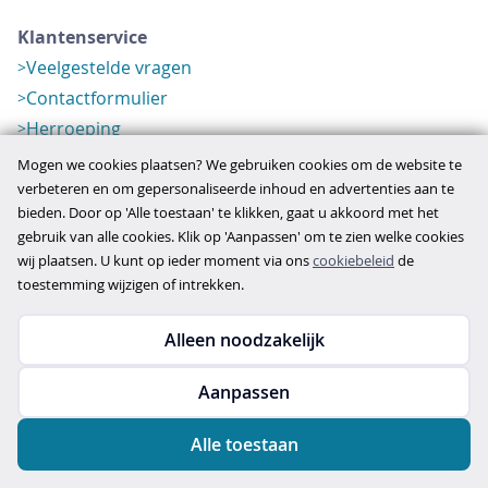
Klantenservice
Veelgestelde vragen
Contactformulier
Herroeping
Over ons
Mogen we cookies plaatsen? We gebruiken cookies om de website te
Bedrijfsgegevens
verbeteren en om gepersonaliseerde inhoud en advertenties aan te
bieden. Door op 'Alle toestaan' te klikken, gaat u akkoord met het
Werkwijze
gebruik van alle cookies. Klik op 'Aanpassen' om te zien welke cookies
Overzichten
wij plaatsen. U kunt op ieder moment via ons
cookiebeleid
de
Verlopen aanbod
toestemming wijzigen of intrekken.
Alleen noodzakelijk
Copyright © 2026
Aanpassen
disclaimer
privacy- en cookiebeleid
Alle toestaan
algemene voorwaarden