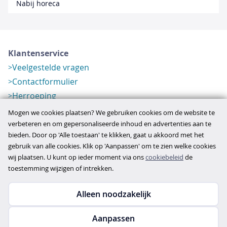
Nabij horeca
Klantenservice
Veelgestelde vragen
Contactformulier
Herroeping
Over ons
Mogen we cookies plaatsen? We gebruiken cookies om de website te
Bedrijfsgegevens
verbeteren en om gepersonaliseerde inhoud en advertenties aan te
bieden. Door op 'Alle toestaan' te klikken, gaat u akkoord met het
Werkwijze
gebruik van alle cookies. Klik op 'Aanpassen' om te zien welke cookies
Overzichten
wij plaatsen. U kunt op ieder moment via ons
cookiebeleid
de
Verlopen aanbod
toestemming wijzigen of intrekken.
Alleen noodzakelijk
Copyright © 2026
Aanpassen
disclaimer