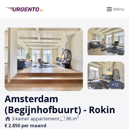
Menu
+12
Amsterdam
(Begijnhofbuurt) - Rokin
2
3-kamer appartement
86 m
€ 2.850 per maand