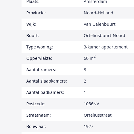
Plaats:
Amsterdam
Provincie:
Noord-Holland
Wijk:
Van Galenbuurt
Buurt:
Orteliusbuurt-Noord
Type woning:
3-kamer appartement
2
Oppervlakte:
60 m
Aantal kamers:
3
Aantal slaapkamers:
2
Aantal badkamers:
1
Postcode:
1056NV
Straatnaam:
Orteliusstraat
Bouwjaar:
1927