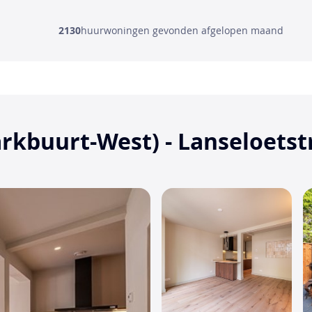
2130
huurwoningen gevonden afgelopen maand
kbuurt-West) - Lanseloetst