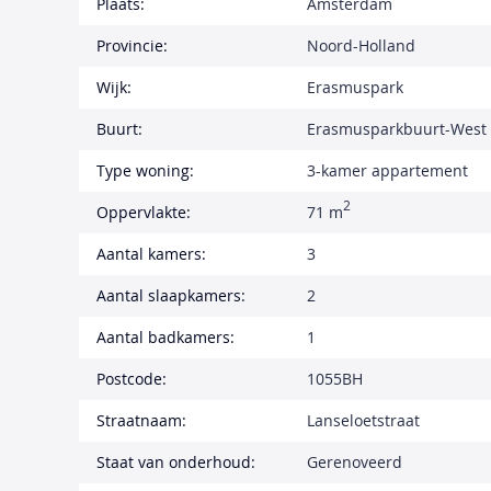
Plaats:
Amsterdam
Provincie:
Noord-Holland
Wijk:
Erasmuspark
Buurt:
Erasmusparkbuurt-West
Type woning:
3-kamer appartement
2
Oppervlakte:
71 m
Aantal kamers:
3
Aantal slaapkamers:
2
Aantal badkamers:
1
Postcode:
1055BH
Straatnaam:
Lanseloetstraat
Staat van onderhoud:
Gerenoveerd