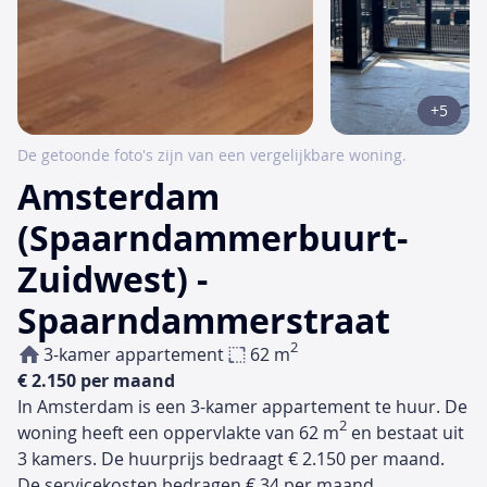
+5
De getoonde foto's zijn van een vergelijkbare woning.
Amsterdam
(Spaarndammerbuurt-
Zuidwest) -
Spaarndammerstraat
2
3-kamer appartement
62 m
€ 2.150 per maand
In Amsterdam is een 3-kamer appartement te huur. De
2
woning heeft een oppervlakte van 62 m
en bestaat uit
3 kamers. De huurprijs bedraagt € 2.150 per maand.
De servicekosten bedragen € 34 per maand.