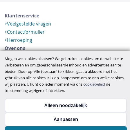
Klantenservice
Veelgestelde vragen
Contactformulier
Herroeping
Over ons
Bedrijfsgegevens
Mogen we cookies plaatsen? We gebruiken cookies om de website te
Werkwijze
verbeteren en om gepersonaliseerde inhoud en advertenties aan te
bieden. Door op 'Alle toestaan' te klikken, gaat u akkoord met het
Overzichten
gebruik van alle cookies. Klik op 'Aanpassen' om te zien welke cookies
Verlopen aanbod
wij plaatsen. U kunt op ieder moment via ons
cookiebeleid
de
toestemming wijzigen of intrekken.
Copyright © 2026
Alleen noodzakelijk
disclaimer
privacy- en cookiebeleid
Aanpassen
algemene voorwaarden