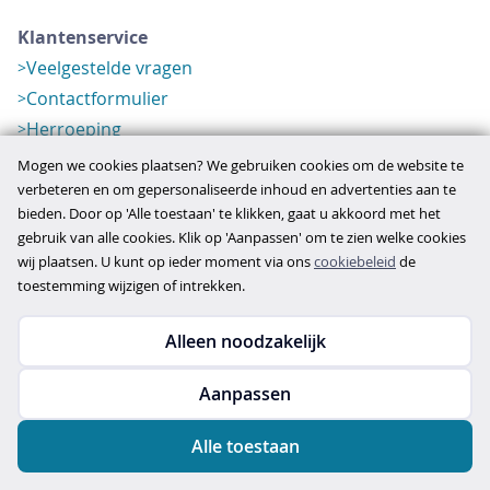
Klantenservice
Veelgestelde vragen
Contactformulier
Herroeping
Over ons
Mogen we cookies plaatsen? We gebruiken cookies om de website te
Bedrijfsgegevens
verbeteren en om gepersonaliseerde inhoud en advertenties aan te
bieden. Door op 'Alle toestaan' te klikken, gaat u akkoord met het
Werkwijze
gebruik van alle cookies. Klik op 'Aanpassen' om te zien welke cookies
Overzichten
wij plaatsen. U kunt op ieder moment via ons
cookiebeleid
de
Verlopen aanbod
toestemming wijzigen of intrekken.
Alleen noodzakelijk
Copyright © 2026
Aanpassen
disclaimer
privacy- en cookiebeleid
Alle toestaan
algemene voorwaarden