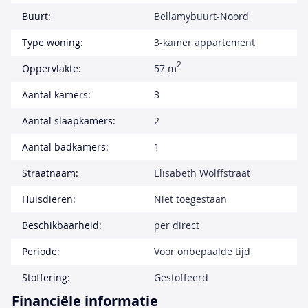
Buurt:
Bellamybuurt-Noord
Type woning:
3-kamer appartement
2
Oppervlakte:
57 m
Aantal kamers:
3
Aantal slaapkamers:
2
Aantal badkamers:
1
Straatnaam:
Elisabeth Wolffstraat
Huisdieren:
Niet toegestaan
Beschikbaarheid:
per direct
Periode:
Voor onbepaalde tijd
Stoffering:
Gestoffeerd
Financiële informatie