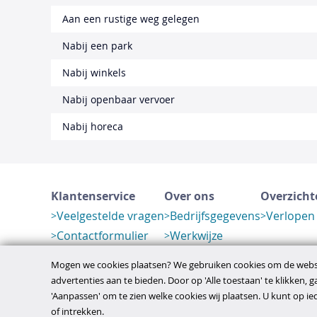
Aan een rustige weg gelegen
Nabij een park
Nabij winkels
Nabij openbaar vervoer
Nabij horeca
Klantenservice
Over ons
Overzicht
Veelgestelde vragen
Bedrijfsgegevens
Verlopen
Contactformulier
Werkwijze
Herroeping
Mogen we cookies plaatsen? We gebruiken cookies om de websi
advertenties aan te bieden. Door op 'Alle toestaan' te klikken, 
'Aanpassen' om te zien welke cookies wij plaatsen. U kunt op 
disclaimer
privacy- en cookiebeleid
algem
Copyright © 2026
of intrekken.