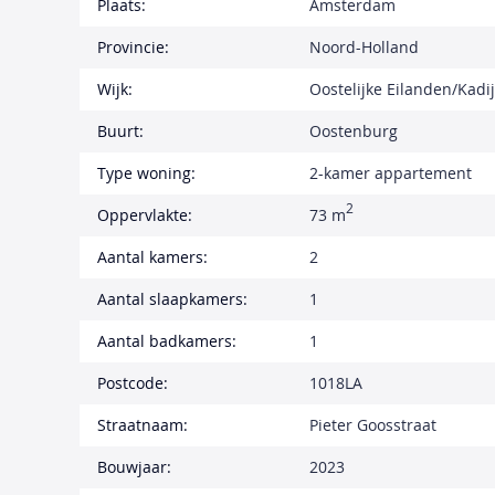
Plaats:
Amsterdam
Provincie:
Noord-Holland
Wijk:
Oostelijke Eilanden/Kadi
Buurt:
Oostenburg
Type woning:
2-kamer appartement
2
Oppervlakte:
73 m
Aantal kamers:
2
Aantal slaapkamers:
1
Aantal badkamers:
1
Postcode:
1018LA
Straatnaam:
Pieter Goosstraat
Bouwjaar:
2023