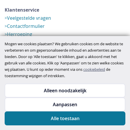
Klantenservice
Veelgestelde vragen
Contactformulier
Herroeping
Over ons
Mogen we cookies plaatsen? We gebruiken cookies om de website te
Bedrijfsgegevens
verbeteren en om gepersonaliseerde inhoud en advertenties aan te
bieden. Door op 'Alle toestaan' te klikken, gaat u akkoord met het
Werkwijze
gebruik van alle cookies. Klik op 'Aanpassen' om te zien welke cookies
Overzichten
wij plaatsen. U kunt op ieder moment via ons
cookiebeleid
de
Verlopen aanbod
toestemming wijzigen of intrekken.
Alleen noodzakelijk
Copyright © 2026
Aanpassen
disclaimer
privacy- en cookiebeleid
Alle toestaan
algemene voorwaarden