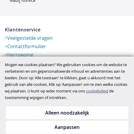
Nabij horeca
Klantenservice
Veelgestelde vragen
Contactformulier
Herroeping
Over ons
Mogen we cookies plaatsen? We gebruiken cookies om de website te
Bedrijfsgegevens
verbeteren en om gepersonaliseerde inhoud en advertenties aan te
bieden. Door op 'Alle toestaan' te klikken, gaat u akkoord met het
Werkwijze
gebruik van alle cookies. Klik op 'Aanpassen' om te zien welke cookies
Overzichten
wij plaatsen. U kunt op ieder moment via ons
cookiebeleid
de
Verlopen aanbod
toestemming wijzigen of intrekken.
Alleen noodzakelijk
Copyright © 2026
Aanpassen
disclaimer