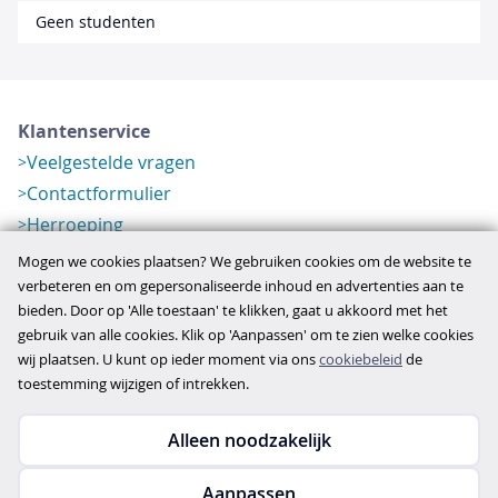
Geen studenten
Klantenservice
Veelgestelde vragen
Contactformulier
Herroeping
Over ons
Mogen we cookies plaatsen? We gebruiken cookies om de website te
Bedrijfsgegevens
verbeteren en om gepersonaliseerde inhoud en advertenties aan te
bieden. Door op 'Alle toestaan' te klikken, gaat u akkoord met het
Werkwijze
gebruik van alle cookies. Klik op 'Aanpassen' om te zien welke cookies
Overzichten
wij plaatsen. U kunt op ieder moment via ons
cookiebeleid
de
Verlopen aanbod
toestemming wijzigen of intrekken.
Alleen noodzakelijk
Copyright © 2026
Aanpassen
disclaimer