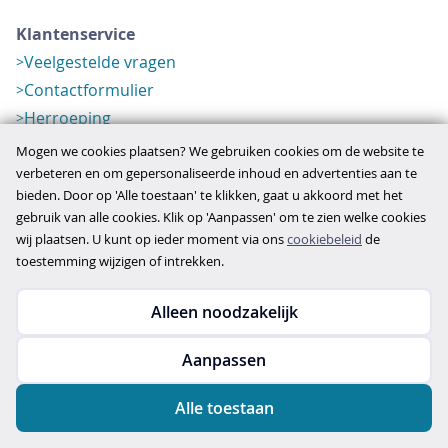
Klantenservice
Veelgestelde vragen
Contactformulier
Herroeping
Over ons
Mogen we cookies plaatsen? We gebruiken cookies om de website te
Bedrijfsgegevens
verbeteren en om gepersonaliseerde inhoud en advertenties aan te
bieden. Door op 'Alle toestaan' te klikken, gaat u akkoord met het
Werkwijze
gebruik van alle cookies. Klik op 'Aanpassen' om te zien welke cookies
Overzichten
wij plaatsen. U kunt op ieder moment via ons
cookiebeleid
de
Verlopen aanbod
toestemming wijzigen of intrekken.
Alleen noodzakelijk
Copyright © 2026
Aanpassen
disclaimer
privacy- en cookiebeleid
Alle toestaan
algemene voorwaarden