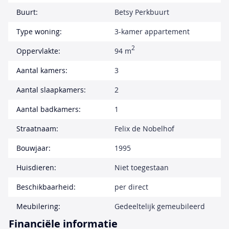
Buurt:
Betsy Perkbuurt
Type woning:
3-kamer appartement
2
Oppervlakte:
94 m
Aantal kamers:
3
Aantal slaapkamers:
2
Aantal badkamers:
1
Straatnaam:
Felix de Nobelhof
Bouwjaar:
1995
Huisdieren:
Niet toegestaan
Beschikbaarheid:
per direct
Meubilering:
Gedeeltelijk gemeubileerd
Financiële informatie