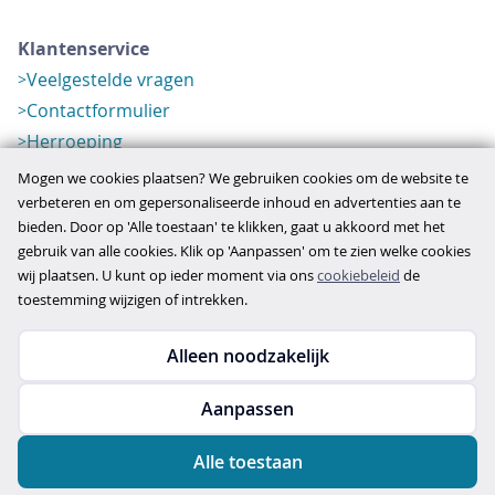
Klantenservice
Veelgestelde vragen
Contactformulier
Herroeping
Over ons
Mogen we cookies plaatsen? We gebruiken cookies om de website te
Bedrijfsgegevens
verbeteren en om gepersonaliseerde inhoud en advertenties aan te
bieden. Door op 'Alle toestaan' te klikken, gaat u akkoord met het
Werkwijze
gebruik van alle cookies. Klik op 'Aanpassen' om te zien welke cookies
Overzichten
wij plaatsen. U kunt op ieder moment via ons
cookiebeleid
de
Verlopen aanbod
toestemming wijzigen of intrekken.
Alleen noodzakelijk
Copyright © 2026
Aanpassen
disclaimer
privacy- en cookiebeleid
Alle toestaan
algemene voorwaarden