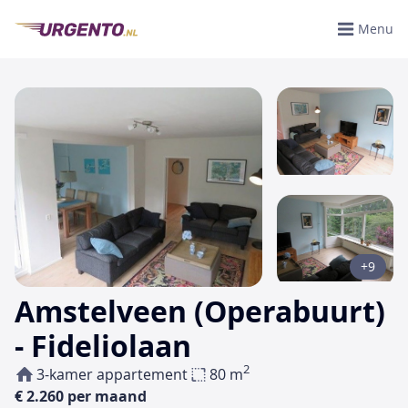
Menu
+9
Amstelveen (Operabuurt)
- Fideliolaan
2
3-kamer appartement
80 m
€ 2.260 per maand