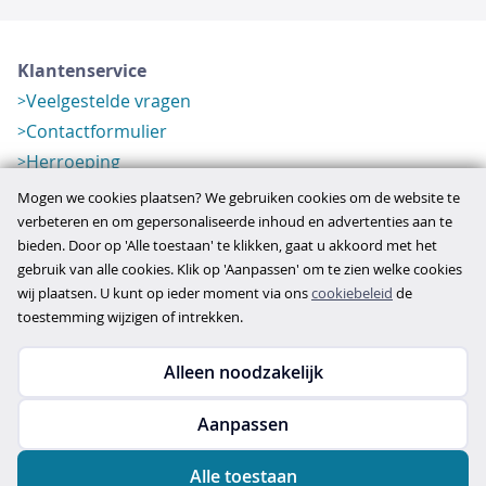
Klantenservice
Veelgestelde vragen
Contactformulier
Herroeping
Over ons
Mogen we cookies plaatsen? We gebruiken cookies om de website te
Bedrijfsgegevens
verbeteren en om gepersonaliseerde inhoud en advertenties aan te
bieden. Door op 'Alle toestaan' te klikken, gaat u akkoord met het
Werkwijze
gebruik van alle cookies. Klik op 'Aanpassen' om te zien welke cookies
Overzichten
wij plaatsen. U kunt op ieder moment via ons
cookiebeleid
de
Verlopen aanbod
toestemming wijzigen of intrekken.
Alleen noodzakelijk
Copyright © 2026
Aanpassen
disclaimer
privacy- en cookiebeleid
Alle toestaan