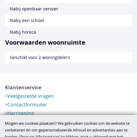
Nabij openbaar vervoer
Nabij een school
Nabij horeca
Voorwaarden woonruimte
Geschikt voor 2 woningdelers
Klantenservice
Veelgestelde vragen
Contactformulier
Herroeping
Over ons
Mogen we cookies plaatsen? We gebruiken cookies om de website te
Bedrijfsgegevens
verbeteren en om gepersonaliseerde inhoud en advertenties aan te
bieden. Door op 'Alle toestaan' te klikken, gaat u akkoord met het