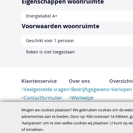
Eigenschappen woonruimte
Energielabel A+
Voorwaarden woonruimte
Geschikt voor 1 persoon
Roken is niet toegestaan
Klantenservice
Over ons
Overzicht
Veelgestelde vragen
Bedrijfsgegevens
Verlopen
Contactformulier
Werkwijze
Herroeping
Mogen we cookies plaatsen? We gebruiken cookies om de websi
advertenties aan te bieden. Door op 'Alle toestaan' te klikken, 
'Aanpassen' om te zien welke cookies wij plaatsen. U kunt op 
disclaimer
privacy- en cookiebeleid
algem
Copyright © 2026
of intrekken.