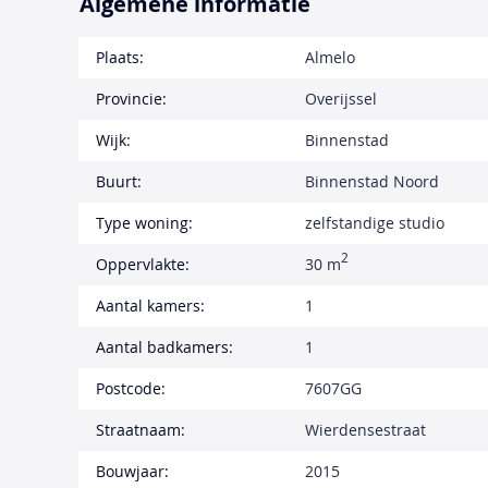
Algemene informatie
Plaats:
Almelo
Provincie:
Overijssel
Wijk:
Binnenstad
Buurt:
Binnenstad Noord
Type woning:
zelfstandige studio
2
Oppervlakte:
30 m
Aantal kamers:
1
Aantal badkamers:
1
Postcode:
7607GG
Straatnaam:
Wierdensestraat
Bouwjaar:
2015