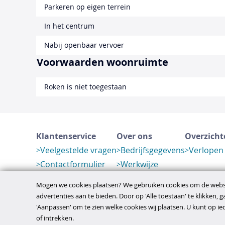
Parkeren op eigen terrein
In het centrum
Nabij openbaar vervoer
Voorwaarden woonruimte
Roken is niet toegestaan
Klantenservice
Over ons
Overzicht
Veelgestelde vragen
Bedrijfsgegevens
Verlopen
Contactformulier
Werkwijze
Herroeping
Mogen we cookies plaatsen? We gebruiken cookies om de websi
advertenties aan te bieden. Door op 'Alle toestaan' te klikken, 
'Aanpassen' om te zien welke cookies wij plaatsen. U kunt op 
disclaimer
privacy- en cookiebeleid
algem
Copyright © 2026
of intrekken.