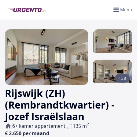
Menu
+38
Rijswijk (ZH)
(Rembrandtkwartier) -
Jozef Israëlslaan
2
6+ kamer appartement
135 m
€ 2.650 per maand