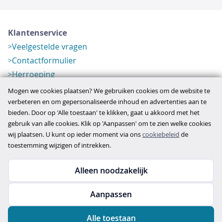
Klantenservice
Veelgestelde vragen
Contactformulier
Herroeping
Over ons
Mogen we cookies plaatsen? We gebruiken cookies om de website te
Bedrijfsgegevens
verbeteren en om gepersonaliseerde inhoud en advertenties aan te
bieden. Door op 'Alle toestaan' te klikken, gaat u akkoord met het
Werkwijze
gebruik van alle cookies. Klik op 'Aanpassen' om te zien welke cookies
Overzichten
wij plaatsen. U kunt op ieder moment via ons
cookiebeleid
de
Verlopen aanbod
toestemming wijzigen of intrekken.
Alleen noodzakelijk
Copyright © 2026
Aanpassen
disclaimer
privacy- en cookiebeleid
Alle toestaan