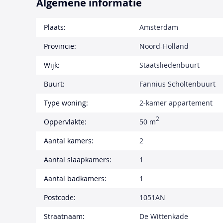
Algemene informatie
Plaats:
Amsterdam
Provincie:
Noord-Holland
Wijk:
Staatsliedenbuurt
Buurt:
Fannius Scholtenbuurt
Type woning:
2-kamer appartement
2
Oppervlakte:
50 m
Aantal kamers:
2
Aantal slaapkamers:
1
Aantal badkamers:
1
Postcode:
1051AN
Straatnaam:
De Wittenkade